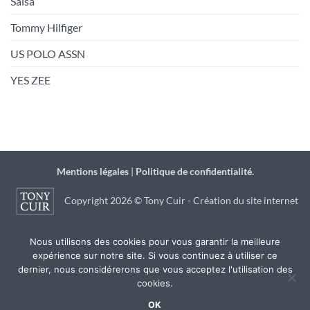
Salsa
Tommy Hilfiger
US POLO ASSN
YES ZEE
Mentions légales
|
Politique de confidentialité.
Copyright 2026 © Tony Cuir - Création du site internet
par
JSB Communication
à Agen
Nous utilisons des cookies pour vous garantir la meilleure
expérience sur notre site. Si vous continuez à utiliser ce
dernier, nous considérerons que vous acceptez l'utilisation des
cookies.
OK