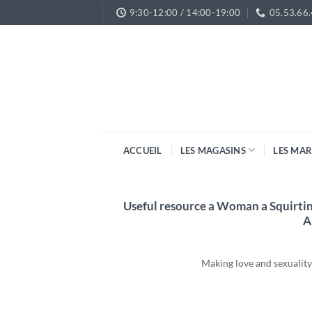
Passer
9:30-12:00 / 14:00-19:00
05.53.66
au
contenu
ACCUEIL
LES MAGASINS
LES MA
Useful resource a Woman a Squirtin
A
Making love and sexuality i