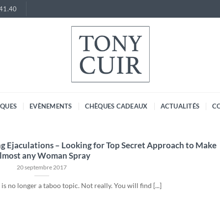
.41.40
RQUES
EVÈNEMENTS
CHÈQUES CADEAUX
ACTUALITÉS
C
g Ejaculations – Looking for Top Secret Approach to Make
lmost any Woman Spray
20 septembre 2017
s no longer a taboo topic. Not really. You will find [...]