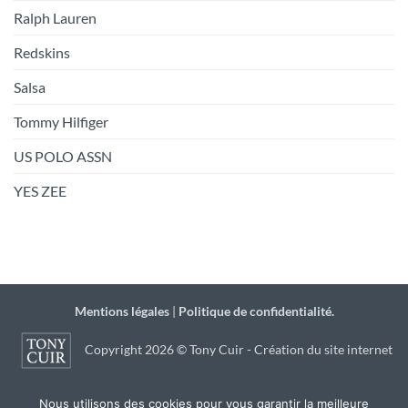
Ralph Lauren
Redskins
Salsa
Tommy Hilfiger
US POLO ASSN
YES ZEE
Mentions légales
|
Politique de confidentialité.
Copyright 2026 © Tony Cuir - Création du site internet
par
JSB Communication
à Agen
Nous utilisons des cookies pour vous garantir la meilleure