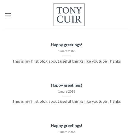
Passer
au
contenu
Happy greetings!
1 mars 2018
This is my first blog about useful things like youtube Thanks
Happy greetings!
1 mars 2018
This is my first blog about useful things like youtube Thanks
Happy greetings!
1 mars 2018