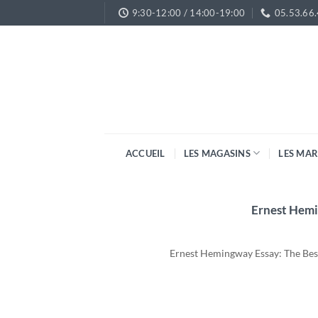
Passer
9:30-12:00 / 14:00-19:00
05.53.66
au
contenu
ACCUEIL
LES MAGASINS
LES MA
Ernest Hemi
Ernest Hemingway Essay: The Best H