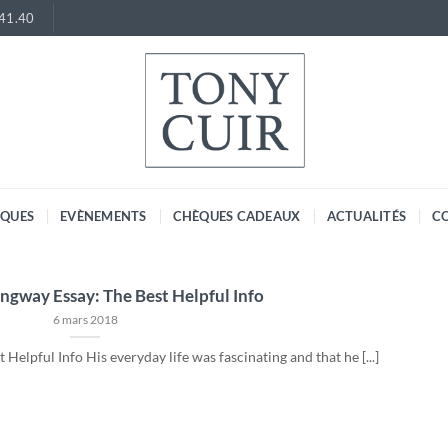
.41.40
RQUES
EVÈNEMENTS
CHÈQUES CADEAUX
ACTUALITÉS
C
ngway Essay: The Best Helpful Info
6 mars 2018
elpful Info His everyday life was fascinating and that he [...]