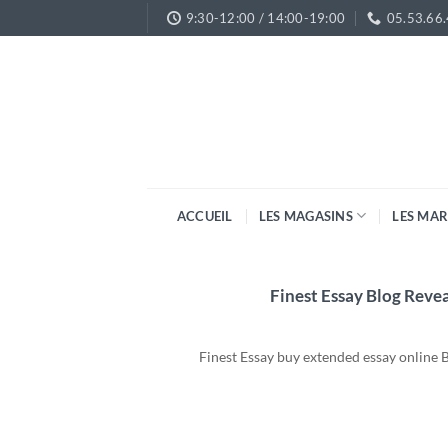
Passer
9:30-12:00 / 14:00-19:00
05.53.66
au
contenu
ACCUEIL
LES MAGASINS
LES MA
Finest Essay Blog Reve
Finest Essay buy extended essay online B