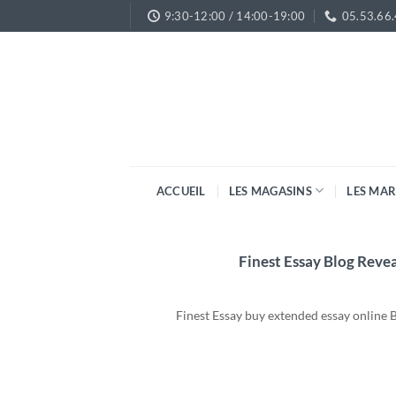
Passer
9:30-12:00 / 14:00-19:00
05.53.66
au
contenu
ACCUEIL
LES MAGASINS
LES MA
Finest Essay Blog Reve
Finest Essay buy extended essay online B