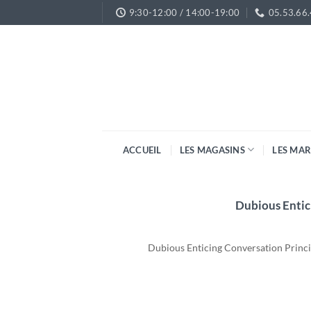
Passer
9:30-12:00 / 14:00-19:00
05.53.66
au
contenu
ACCUEIL
LES MAGASINS
LES MA
Dubious Entic
Dubious Enticing Conversation Principl