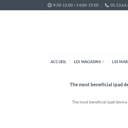
Passer
9:30-12:00 / 14:00-19:00
05.53.66
au
contenu
ACCUEIL
LES MAGASINS
LES MA
The most beneficial ipad d
The most beneficial ipad device 