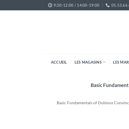
Passer
9:30-12:00 / 14:00-19:00
05.53.66
au
contenu
ACCUEIL
LES MAGASINS
LES MA
Basic Fundamenta
Basic Fundamentals of Dubious Convinci