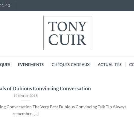
.41.40
RQUES
EVÈNEMENTS
CHÈQUES CADEAUX
ACTUALITÉS
C
ls of Dubious Convincing Conversation
15 février 2018
ng Conversation The Very Best Dubious Convincing Talk Tip Always
remember, [...]